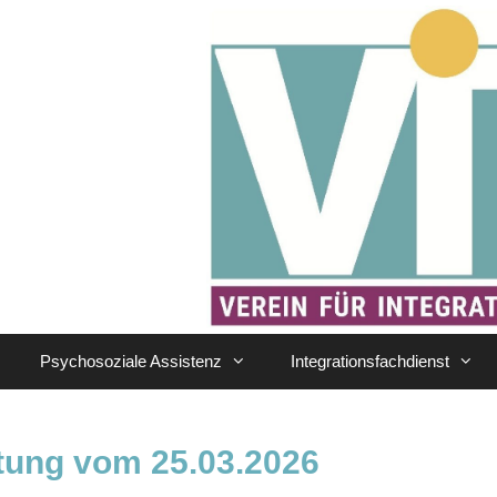
Psychosoziale Assistenz
Integrationsfachdienst
itung vom 25.03.2026