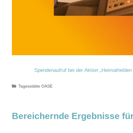
Spendenaufruf bei der Aktion „Heimathelde
Kategorien
Tagesstätte OASE
Bereichernde Ergebnisse für