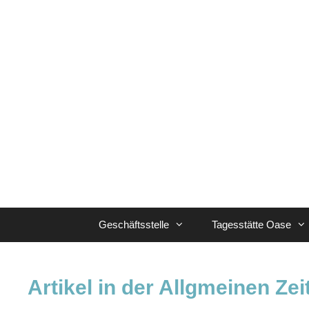
Zum
Inhalt
springen
Geschäftsstelle
Tagesstätte Oase
Artikel in der Allgmeinen Ze