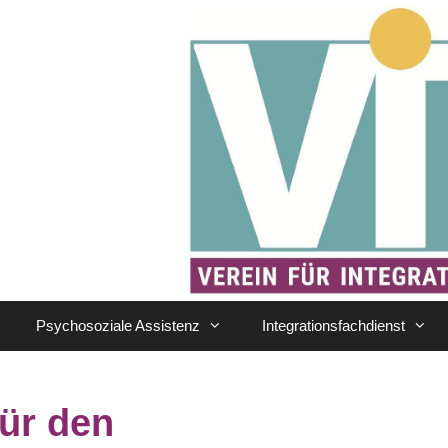
Psychosoziale Assistenz
Integrationsfachdienst
ür den