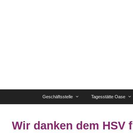
Zum
Inhalt
springen
Geschäftsstelle
Tagesstätte Oase
Wir danken dem HSV f